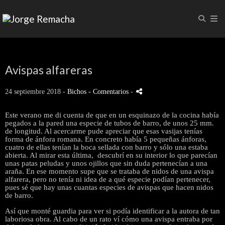
Avispas alfareras
24 septiembre 2018 -
Bichos
- Comentarios
-
Este verano me di cuenta de que en un esquinazo de la cocina había
pegados a la pared una especie de tubos de barro, de unos 25 mm.
de longitud. Al acercarme pude apreciar que esas vasijas tenías
forma de ánfora romana. En concreto había 5 pequeñas ánforas,
cuatro de ellas tenían la boca sellada con barro y sólo una estaba
abierta. Al mirar esta última, descubrí en su interior lo que parecían
unas patas peludas y unos ojillos que sin duda pertenecían a una
araña. En ese momento supe que se trataba de nidos de una avispa
alfarera, pero no tenía ni idea de a qué especie podían pertenecer,
pues sé que hay unas cuantas especies de avispas que hacen nidos
de barro.
Así que monté guardia para ver si podía identificar a la autora de tan
laboriosa obra. Al cabo de un rato ví cómo una avispa entraba por