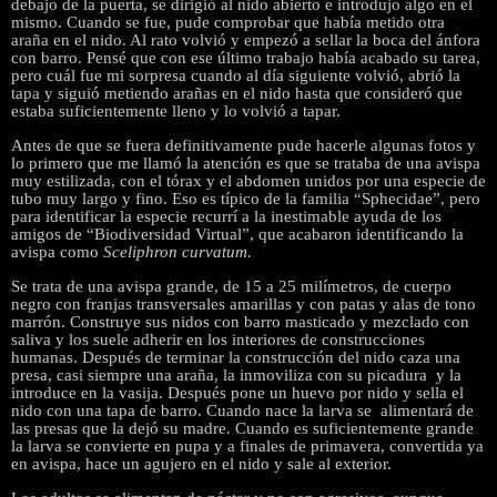
debajo de la puerta, se dirigió al nido abierto e introdujo algo en el
mismo. Cuando se fue, pude comprobar que había metido otra
araña en el nido. Al rato volvió y empezó a sellar la boca del ánfora
con barro. Pensé que con ese último trabajo había acabado su tarea,
pero cuál fue mi sorpresa cuando al día siguiente volvió, abrió la
tapa y siguió metiendo arañas en el nido hasta que consideró que
estaba suficientemente lleno y lo volvió a tapar.
Antes de que se fuera definitivamente pude hacerle algunas fotos y
lo primero que me llamó la atención es que se trataba de una avispa
muy estilizada, con el tórax y el abdomen unidos por una especie de
tubo muy largo y fino. Eso es típico de la familia “Sphecidae”, pero
para identificar la especie recurrí a la inestimable ayuda de los
amigos de “Biodiversidad Virtual”, que acabaron identificando la
avispa como
Sceliphron curvatum.
Se trata de una avispa grande, de 15 a 25 milímetros, de cuerpo
negro con franjas transversales amarillas y con patas y alas de tono
marrón. Construye sus nidos con barro masticado y mezclado con
saliva y los suele adherir en los interiores de construcciones
humanas. Después de terminar la construcción del nido caza una
presa, casi siempre una araña, la inmoviliza con su picadura y la
introduce en la vasija. Después pone un huevo por nido y sella el
nido con una tapa de barro. Cuando nace la larva se alimentará de
las presas que la dejó su madre. Cuando es suficientemente grande
la larva se convierte en pupa y a finales de primavera, convertida ya
en avispa, hace un agujero en el nido y sale al exterior.